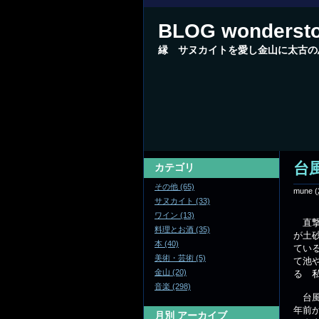
BLOG wonderst
縁 サヌカイトを愛し金山に太古の
台
カテゴリ
その他 (65)
mune
(
サヌカイト (33)
ワイン (13)
直撃
料理とお酒 (35)
が土
本 (40)
てい
美術・芸術 (5)
て池
金山 (20)
る 
音楽 (298)
台風
年前
月別
アーカイブ