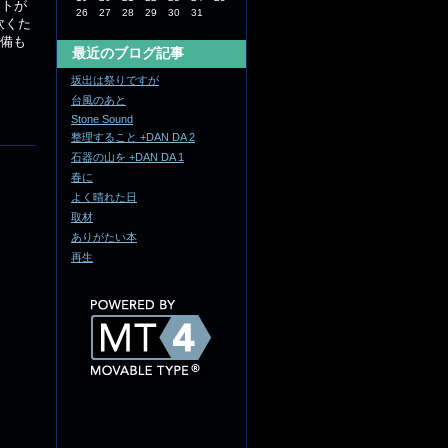
イトが
26
27
28
29
30
31
吹くた
整備も
最近のブログ記事
坂出は祭りですが
台風のあと
Stone Sound
整理すること +DAN DA 2
石器の山を +DAN DA 1
春に
よく晴れた日
取材
ありがたい本
再生