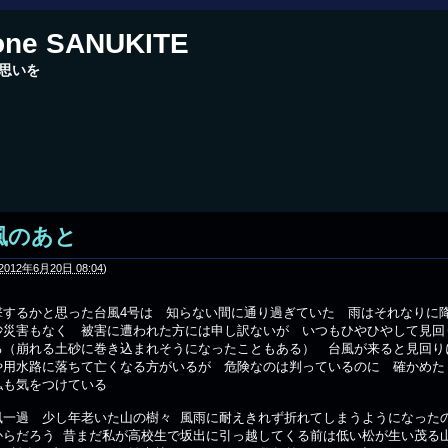
one SANUKITE
思いを
風のあと
2012年6月20日 08:04
)
するかと思った台風4号は 知らない間に通り過ぎていた 雨はそれなりに
砂災害もなく 被害に遭われた方には申し訳ないが いつもひやひやして見回
る（崩れる土砂に巻き込まれそうになったこともある） 台風が来ると見回り
や用水路に落ちて亡くなる方がいるが 危険なのは判っているのに 確かめた
私も気をつけている
一過 少し年老いた山の樹々 風雨に耐えきれず折れてしまうようになった
からだろう 昔まだ私が高校生で坂出に引っ越してくる前は低い松が生い茂る