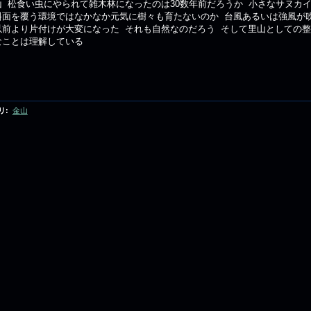
山 松食い虫にやられて雑木林になったのは30数年前だろうか 小さなサヌカ
斜面を覆う環境ではなかなか元気に樹々も育たないのか 台風あるいは強風が
以前より片付けが大変になった それも自然なのだろう そして里山としての
なことは理解している
リ
:
金山