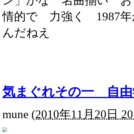
ン」かな 名曲揃い お
情的で 力強く 1987
んだねえ
気まぐれその一 自由
mune
(
2010年11月20日 20