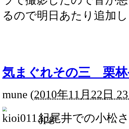
るので明日あたり追加し
気まぐれその三 栗林
mune
(
2010年11月22日 23
紀尾井での小松さ