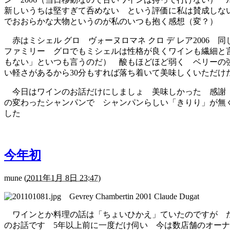
新しいうちは堅すぎて呑めない という評価に私は賛成しな
でおおらかな大物というのが私のいつも抱く感想（変？）
赤はミシェル グロ ヴォーヌロマネ クロ デ レア2006
ファミリー グロでもミシェルは性格が良くワインも繊細と
もない」といつも言うのだ） 酸もほどほど弱く ベリーの
い軽さがあるから30分もすれば落ち着いて美味しくいただけ
今日はワインのお話だけにしましょ 美味しかった 感謝 
の変わったシャンパンで シャンパンらしい「きりり」が無
した
今年初
mune
(
2011年1月 8日 23:47
)
Gevrey Chambertin 2001 Claude Dugat
ワインとか料理の話は「ちょいひかえ」ていたのですが た
のお話です 5年以上前に一度だけ伺い 今は数店舗のオー