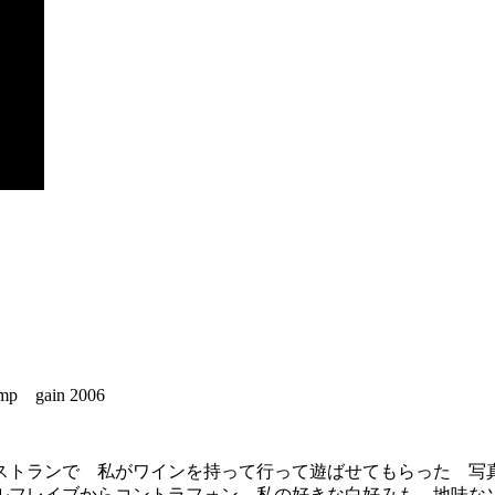
amp gain 2006
トランで 私がワインを持って行って遊ばせてもらった 写
 ルフレイブからコントラフォン 私の好きな白好みも 地味