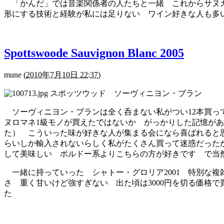
「かんだ」では音楽関係者の人たちと一緒 これからサヌカ
形にする技術と経験が私には足りない ワイン好きな人も多
Spottswoode Sauvignon Blanc 2005
mune
(
2010年7月10日 22:37
)
スポッツウッド ソーヴィニヨン・ブラン
ソーヴィニヨン・ブランは全く呑まない私がつい12本買ってし
ヌロマネ1級モノが買えたではないか がっかりした記憶が
た） こういった味が好きな人が集まる会になら喜ばれると思い本日
らいしか輸入されないらしく私がたくさん買って迷惑だった
して美味しい ボルドー系よりこちらの方が好きです で
一緒に持っていった シャトー・グロリア2001 特別な
さ 重く甘いけど強すぎない 出た頃は3000円を切る価格
た