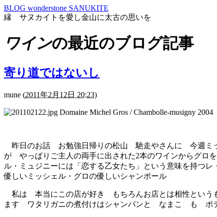
BLOG wonderstone SANUKITE
縁 サヌカイトを愛し金山に太古の思いを
ワイン
の最近のブログ記事
寄り道ではないし
mune
(
2011年2月12日 20:23
)
Domaine Michel Gros / Chambolle-musigny 2004
昨日のお話 お勉強日帰りの松山 馳走やさんに 今週ミッシェ
が やっぱりご主人の両手に出された2本のワインからグロ
ル・ミュジニーには「恋する乙女たち」という意味を持つレ
優しいミッシェル・グロの優しいシャンポール
私は 本当にこの店が好き もちろんお店とは相性というも
ます ワタリガニの煮付けはシャンパンと なまこ も ポ