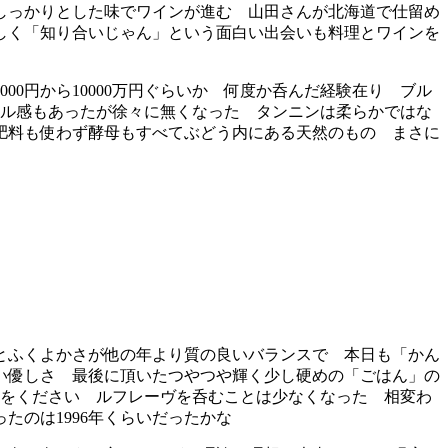
しっかりとした味でワインが進む 山田さんが北海道で仕留め
しく「知り合いじゃん」という面白い出会いも料理とワインを
0円から10000万円ぐらいか 何度か呑んだ経験在り ブル
ール感もあったが徐々に無くなった タンニンは柔らかではな
肥料も使わず酵母もすべてぶどう内にある天然のもの まさに
とふくよかさが他の年より質の良いバランスで 本日も「かん
い優しさ 最後に頂いたつやつや輝く少し硬めの「ごはん」の
間をください ルフレーヴを呑むことは少なくなった 相変わ
たのは1996年くらいだったかな