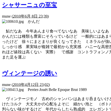
シャサーニュの至宝
mune
(
2010年6月 8日 23:39
)
かんだ
鮎だなあ 今年あんまり食べてないなあ 美味しいよなあ ワインはシャサーニ
かんだには種類も豊富にそろっているけど 一般的にはあまり
ったけど 徐々にまとまりが良くなってきた ミネラルが強いが
しっかり感 果実味が複雑で最初から充実感 ハニーな高密
れほど値段は高くない 実際） で感謝 コントラフォンノ
また足を運ぶ
ヴィンテージの誘い
mune
(
2010年4月12日 23:02
)
Perrier-Jouët Belle Epoque Brut 1989
ヴィンテージモノ 古めのシャンパンはあまり呑まないけど
けたコルク 大丈夫かの心配をよそに 細かい泡と （ボト
判らない味がするけど 年代からしたら熟成的 エレガントで