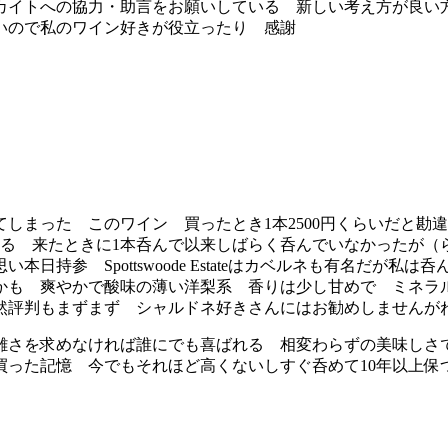
イトへの協力・助言をお願いしている 新しい考え方が良い
いので私のワイン好きが役立ったり 感謝
まった このワイン 買ったとき1本2500円くらいだと勘違
ある 来たときに1本呑んで以来しばらく呑んでいなかったが（
持参 Spottswoode Estateはカベルネも有名だが私
かも 爽やかで酸味の薄い洋梨系 香りは少し甘めで ミネラ
当然評判もまずまず シャルドネ好きさんにはお勧めしませ
複雑さを求めなければ誰にでも喜ばれる 相変わらずの美味しさ
で買った記憶 今でもそれほど高くないしすぐ呑めて10年以上