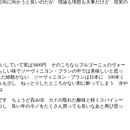
方向に向かうと良いのだが 理論も理想も大事だけど 現実の
いしていて実は5000円 そのころならブルゴーニュのヴォー
らしい味でソーヴィニヨン・ブランの中では美味しいと思っ
は呑んだ経験がない ソーヴィニヨン・ブランは日本に 100本く
ルも少し ねっとりしたところがない割に酔ってしまう 冷や
んがね
です ちょうど呑み頃 カドの取れた酸味と軽くスパイシー
保つし 良い年のモノをたくさん買っても良いなあと再び思っ