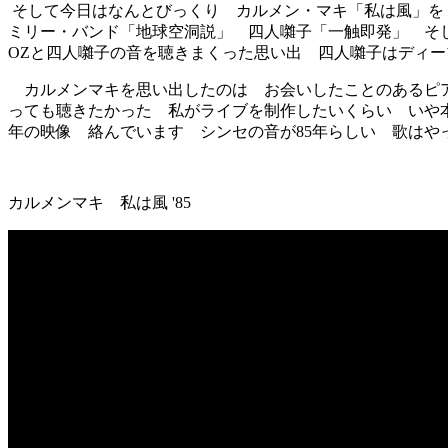
そして今日はなんとびっくり カルメン・マキ「私は風」を
ミリー・バンド「地球空洞説」 四人囃子「一触即発」 そし
OZと四人囃子の音を聴きまくった思い出 四人囃子はディ
カルメンマキを思い出したのは お会いしたことのあるピア
っても聴きたかった 私がライブを制作したいくらい いや本
年の映像 絡んでいます シンセの音が85年らしい 歌はや
カルメンマキ 私は風 '85