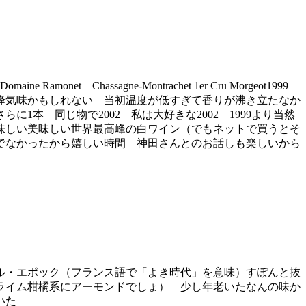
ssagne-Montrachet 1er Cru Morgeot1999
下降気味かもしれない 当初温度が低すぎて香りが沸き立たなか
本 同じ物で2002 私は大好きな2002 1999より当然
味しい美味しい世界最高峰の白ワイン（でもネットで買うとそ
でなかったから嬉しい時間 神田さんとのお話しも楽しいから
ル・エポック（フランス語で「よき時代」を意味）すぽんと抜
ライム柑橘系にアーモンドでしょ） 少し年老いたなんの味か
いた