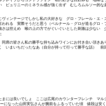
い ピュリニーのミネラル感が強く出ず むしろムルソー的な
 同じヴィンテージでしかし私の大好きな グロ・フレール・エ・
言われる 実際そうだと思う（ベルナール・グロが造るグロ・
強さは控えめ 喉の上の方でがぐいぐいとした刺激は少ない 
た
同席の皆さん私の勝手な持ち込みワインにお付き合い頂きあ
く いまいちだったなあ（自分が持って行って勝手な話） 前
まには良いでしょ ここは広尾のカウンターフレンチ マル
ナーになった山田実弘さんが腕前をふるっていた頃 値段は安