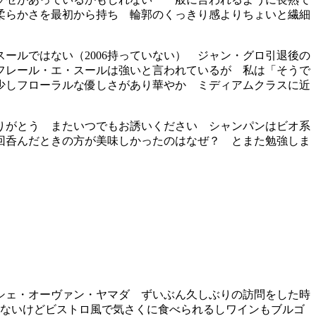
柔らかさを最初から持ち 輪郭のくっきり感よりちょいと繊細
スールではない（2006持っていない） ジャン・グロ引退後の
フレール・エ・スールは強いと言われているが 私は「そうで
少しフローラルな優しさがあり華やか ミディアムクラスに近
りがとう またいつでもお誘いください シャンパンはビオ系
回呑んだときの方が美味しかったのはなぜ？ とまた勉強しま
シェ・オーヴァン・ヤマダ ずいぶん久しぶりの訪問をした時
くないけどビストロ風で気さくに食べられるしワインもブルゴ