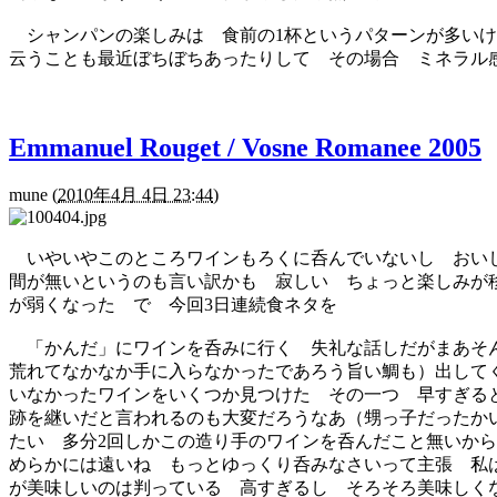
シャンパンの楽しみは 食前の1杯というパターンが多いけ
云うことも最近ぼちぼちあったりして その場合 ミネラル
Emmanuel Rouget / Vosne Romanee 2005
mune
(
2010年4月 4日 23:44
)
いやいやこのところワインもろくに呑んでいないし おいし
間が無いというのも言い訳かも 寂しい ちょっと楽しみが
が弱くなった で 今回3日連続食ネタを
「かんだ」にワインを呑みに行く 失礼な話しだがまあそん
荒れてなかなか手に入らなかったであろう旨い鯛も）出して
いなかったワインをいくつか見つけた その一つ 早すぎると
跡を継いだと言われるのも大変だろうなあ（甥っ子だったか
たい 多分2回しかこの造り手のワインを呑んだこと無いか
めらかには遠いね もっとゆっくり呑みなさいって主張 私
が美味しいのは判っている 高すぎるし そろそろ美味しくな