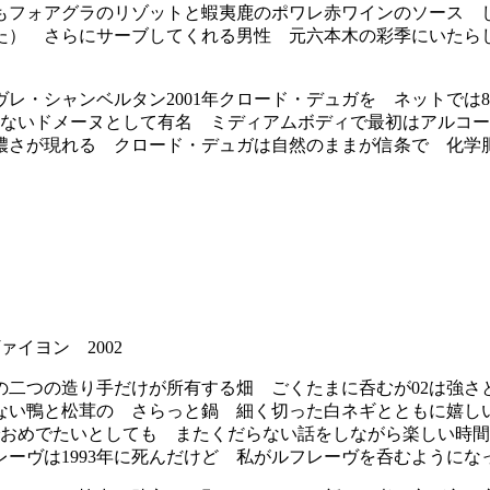
もフォアグラのリゾットと蝦夷鹿のポワレ赤ワインのソース 
た） さらにサーブしてくれる男性 元六本木の彩季にいたら
シャンベルタン2001年クロード・デュガを ネットでは800
少ないドメーヌとして有名 ミディアムボディで最初はアルコ
濃さが現れる クロード・デュガは自然のままが信条で 化学
イヨン 2002
二つの造り手だけが所有する畑 ごくたまに呑むが02は強さ
ない鴨と松茸の さらっと鍋 細く切った白ネギとともに嬉し
でおめでたいとしても またくだらない話をしながら楽しい時
ヴは1993年に死んだけど 私がルフレーヴを呑むようになっ