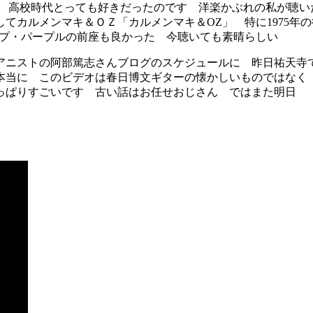
 高校時代とっても好きだったのです 洋楽かぶれの私が聴い
てカルメンマキ＆ＯＺ「カルメンマキ＆OZ」 特に1975年
ープ・パープルの前座も良かった 今聴いても素晴らしい
ニストの阿部篤志さんブログのスケジュールに 昨日祐天寺
当に このビデオは春日博文ギターの懐かしいものではなく 
っぱりすごいです 古い話はお任せおじさん ではまた明日