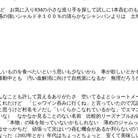
ど お気に入りRMの小さな造り手を探して試しに1本呑むの
感の強いシャルドネ１００％の清らかなシャンパンよりは 
いものを食べたいという思いも少ないから 車が欲しいとか
移動中とも 汚い血解消に向けて自然派になるか 無理だろう
なことも許して貰えるありがたさ 空いてるよとショートメ
くれたけど 「じゃワイン呑みに行くね」と言っていたので冗
思うけど村名モノだし「いくらかこなれているかな」でエマニュ
いな） なかなか見ることのない名前 比較的リーズナブルお
ら 「本物」の味を知っていないかもしれない 薄めのジャムっ
はせっかちだ 頑張って次はいつ呑む機会があるか判らないの
った（2002年とか）年代はちょっとちょっと 安くて美味