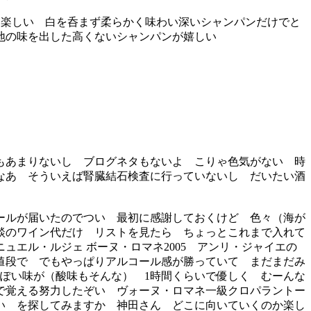
も楽しい 白を呑まず柔らかく味わい深いシャンパンだけでと
土地の味を出した高くないシャンパンが嬉しい
もあまりないし ブログネタもないよ こりゃ色気がない 時
なあ そういえば腎臓結石検査に行っていないし だいたい酒
ールが届いたのでつい 最初に感謝しておくけど 色々（海が
談のワイン代だけ リストを見たら ちょっとこれまで入れて
エル・ルジェ ボーヌ・ロマネ2005 アンリ・ジャイエの
値段で でもやっぱりアルコール感が勝っていて まだまだみ
ぽい味が（酸味もそんな） 1時間くらいで優しく むーんな
で覚える努力したぞい ヴォーヌ・ロマネ一級クロパラントー
しい を探してみますか 神田さん どこに向いていくのか楽し