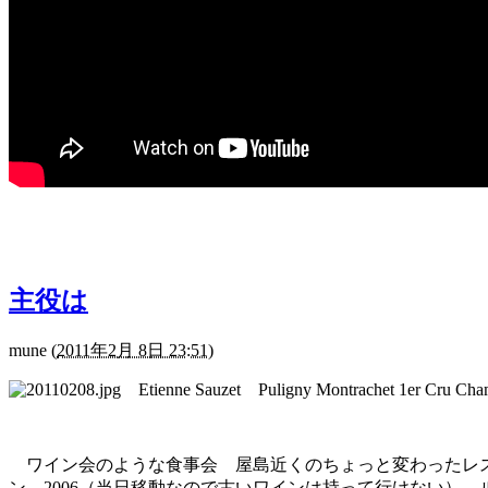
主役は
mune
(
2011年2月 8日 23:51
)
Etienne Sauzet Puligny Montrachet 1er Cru Ch
ワイン会のような食事会 屋島近くのちょっと変わったレス
ン 2006（当日移動なので古いワインは持って行けない）