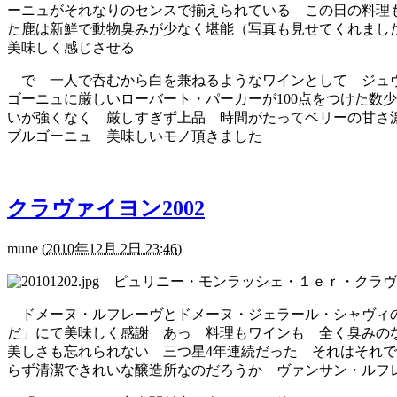
ーニュがそれなりのセンスで揃えられている この日の料理
た鹿は新鮮で動物臭みが少なく堪能（写真も見せてくれまし
美味しく感じさせる
で 一人で呑むから白を兼ねるようなワインとして ジュヴレ・
ゴーニュに厳しいローバート・パーカーが100点をつけた数
いが強くなく 厳しすぎず上品 時間がたってベリーの甘さ
ブルゴーニュ 美味しいモノ頂きました
クラヴァイヨン2002
mune
(
2010年12月 2日 23:46
)
ピュリニー・モンラッシェ・１ｅｒ・クラヴァ
ドメーヌ・ルフレーヴとドメーヌ・ジェラール・シャヴィの
だ」にて美味しく感謝 あっ 料理もワインも 全く臭みの
美しさも忘れられない 三つ星4年連続だった それはそれ
らず清潔できれいな醸造所なのだろうか ヴァンサン・ルフレー