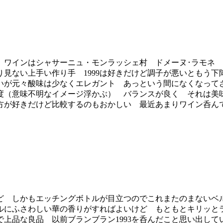
ュ・モンラッシェ村 ドメーヌ･ラモネ Domaine Ramonet Cha
見ない上手い作り手 1999は好きだけど調子が悪いともう
元々酸味は少なくエレガント あっという間になくなってさらに1
度（意味不明なイメージ浮かぶ） バランスが良く それは美
方が好きだけど比較するのもおかしい 最近あまりワイン呑ん
 しかもエッチングボトルが目立つのでこれまたのまないベ
ルにふさわしい華の香りがすればよいけど もともとキリッと
上品な良品 以前ブランブラン1993を呑んだこと思い出して