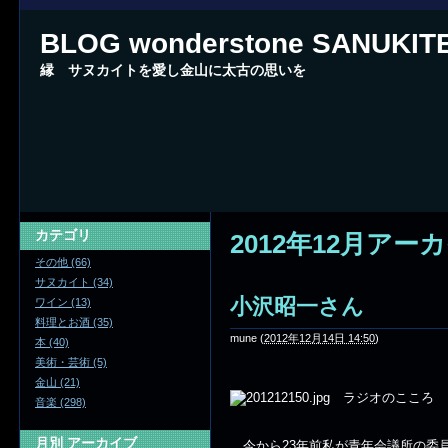
BLOG wonderstone SANUKIT
縁 サヌカイトを愛し金山に太古の思いを
カテゴリ
2012年12月アー
その他 (66)
サヌカイト (34)
小沢昭一さん
ワイン (13)
料理とお酒 (35)
mune
(
2012年12月14日 14:50
)
本 (40)
美術・芸術 (5)
金山 (21)
ラジオのこころ
音楽 (298)
月別
アーカイブ
今から23年前私が青年会議所の委