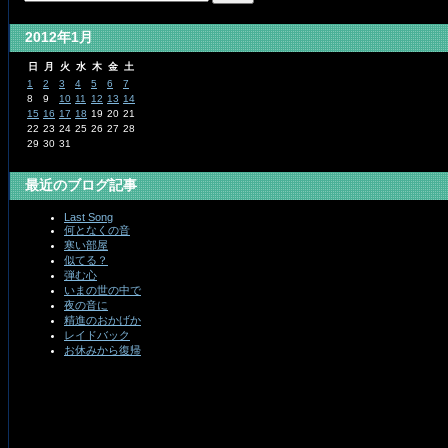
2012年1月
日
月
火
水
木
金
土
1
2
3
4
5
6
7
8
9
10
11
12
13
14
15
16
17
18
19
20
21
22
23
24
25
26
27
28
29
30
31
最近のブログ記事
Last Song
何となくの音
寒い部屋
似てる？
弾む心
いまの世の中で
夜の音に
精進のおかげか
レイドバック
お休みから復帰