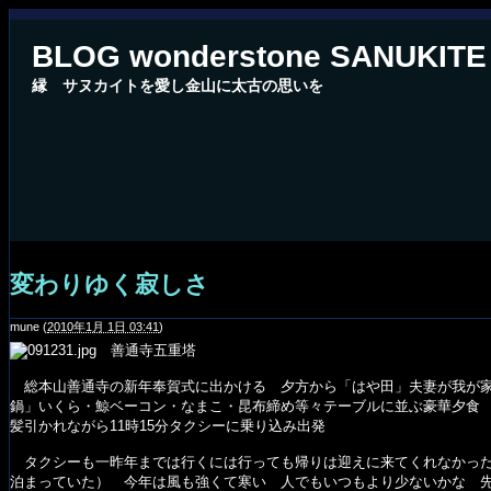
BLOG wonderstone SANUKITE
縁 サヌカイトを愛し金山に太古の思いを
変わりゆく寂しさ
mune
(
2010年1月 1日 03:41
)
善通寺五重塔
総本山善通寺の新年奉賀式に出かける 夕方から「はや田」夫妻が我が家
鍋」いくら・鯨ベーコン・なまこ・昆布締め等々テーブルに並ぶ豪華夕食
髪引かれながら11時15分タクシーに乗り込み出発
タクシーも一昨年までは行くには行っても帰りは迎えに来てくれなかった
泊まっていた） 今年は風も強くて寒い 人でもいつもより少ないかな 