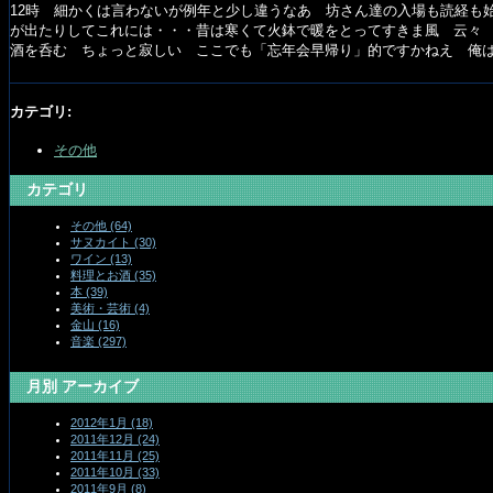
12時 細かくは言わないが例年と少し違うなあ 坊さん達の入場も読経も
が出たりしてこれには・・・昔は寒くて火鉢で暖をとってすきま風 云々
酒を呑む ちょっと寂しい ここでも「忘年会早帰り」的ですかねえ 俺
カテゴリ
:
その他
カテゴリ
その他 (64)
サヌカイト (30)
ワイン (13)
料理とお酒 (35)
本 (39)
美術・芸術 (4)
金山 (16)
音楽 (297)
月別
アーカイブ
2012年1月 (18)
2011年12月 (24)
2011年11月 (25)
2011年10月 (33)
2011年9月 (8)