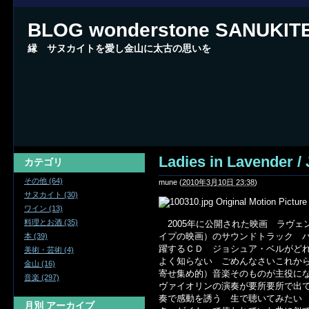
BLOG wonderstone SANUKIT
縁 サヌカイトを愛し金山に太古の思いを
Ladies in Lavender /
カテゴリ
その他 (64)
mune
(
2010年3月10日 23:38
)
サヌカイト (30)
Original Motion Pictur
ワイン (13)
料理とお酒 (35)
2005年に公開された映画 ラヴェ
イプの映画）のサウンドトラック 
本 (39)
躍するＣＤ ジョシュア・ベルがど
美術・芸術 (4)
よく知らない ごめんなさいこれか
金山 (16)
寄せ集め的）音楽そのものが主役に
音楽 (297)
ヴァイオリンの演奏が要所要所で出
奏で感動を誘う 生で聴いてみたい 1曲目
月別
アーカイブ