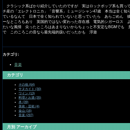
クラシック系ばかり紹介していたのですが 実はロックポップ系も買って
チ産の「エレクトロニカ」「音響系」ミュージシャン47歳 本当は全く知
ているなんて 日本で全く知られていないと思っていたら あらごめん 
ーなところもあり 英国的ではない変わった存在感 電気的シガーロス よく
たいな風情 尖ったところはあまりないからちょっと不安定なBGMでも 意
で このころこの音なら最先端的扱いだったかも 浮遊
カテゴリ
:
音楽
カテゴリ
その他 (64)
サヌカイト (30)
ワイン (13)
料理とお酒 (35)
本 (39)
美術・芸術 (4)
金山 (16)
音楽 (297)
月別
アーカイブ