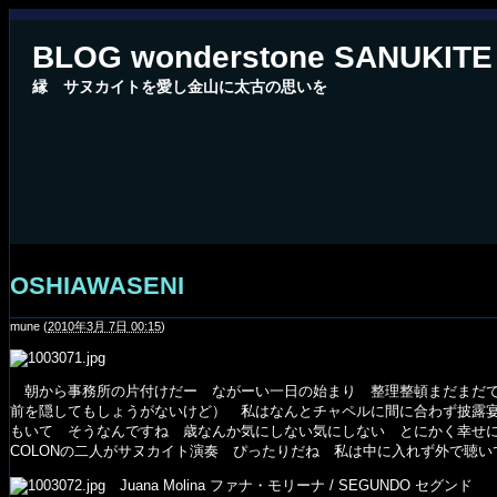
BLOG wonderstone SANUKITE
縁 サヌカイトを愛し金山に太古の思いを
OSHIAWASENI
mune
(
2010年3月 7日 00:15
)
朝から事務所の片付けだー ながーい一日の始まり 整理整頓まだまだで
前を隠してもしょうがないけど） 私はなんとチャペルに間に合わず披露宴
もいて そうなんですね 歳なんか気にしない気にしない とにかく幸せ
COLONの二人がサヌカイト演奏 ぴったりだね 私は中に入れず外で聴
Juana Molina ファナ・モリーナ / SEGUNDO セグンド