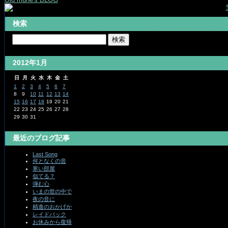
検索
2012年1月
日
月
火
水
木
金
土
1
2
3
4
5
6
7
8
9
10
11
12
13
14
15
16
17
18
19
20
21
22
23
24
25
26
27
28
29
30
31
最近のブログ記事
Last Song
何となくの音
寒い部屋
似てる？
弾む心
いまの世の中で
夜の音に
精進のおかげか
レイドバック
お休みから復帰