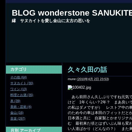
BLOG wonderstone SANUKIT
縁 サヌカイトを愛し金山に太古の思いを
久々久田の話
カテゴリ
その他 (64)
mune
(
2010年4月 2日 23:53
)
サヌカイト (30)
ワイン (13)
料理とお酒 (35)
あら前田さん久しぶりですね元気で
本 (39)
けど 1年くらい？2年？ まあ良い
美術・芸術 (4)
の私はダメですが） レストア中の車
のため今の車は本田のフィットだと
金山 (16)
日本酒と共に 自家製とかオリジナ
音楽 (297)
む 最初来た頃とはずいぶん味も変
い人達ばかり（どんなの？） また
月別
アーカイブ