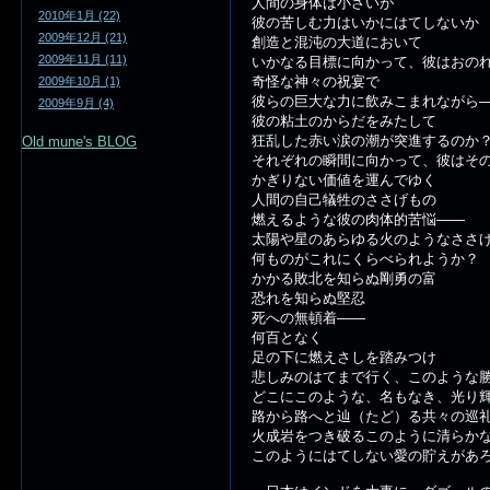
人間の身体は小さいが
2010年1月 (22)
彼の苦しむ力はいかにはてしないか
2009年12月 (21)
創造と混沌の大道において
2009年11月 (11)
いかなる目標に向かって、彼はおの
奇怪な神々の祝宴で
2009年10月 (1)
彼らの巨大な力に飲みこまれながら
2009年9月 (4)
彼の粘土のからだをみたして
狂乱した赤い涙の潮が突進するのか
Old mune's BLOG
それぞれの瞬間に向かって、彼はそ
かぎりない価値を運んでゆく
人間の自己犠牲のささげもの
燃えるような彼の肉体的苦悩――
太陽や星のあらゆる火のようなささ
何ものがこれにくらべられようか？
かかる敗北を知らぬ剛勇の富
恐れを知らぬ堅忍
死への無頓着――
何百となく
足の下に燃えさしを踏みつけ
悲しみのはてまで行く、このような
どこにこのような、名もなき、光り
路から路へと辿（たど）る共々の巡
火成岩をつき破るこのように清らか
このようにはてしない愛の貯えがあ