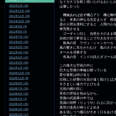
なイカナゴを軽く焼いたのもおいし
2012年1月 (18)
は優しかった
2011年12月 (24)
機械あれば必ず機心アリ 機心胸中
2011年11月 (25)
ると 本来の神なる生定まらず 根
2011年10月 (33)
器が人間を便利にすると 人間の心
2011年9月 (8)
痺荒廃させる
2011年8月 (3)
ゴーギャン曰く 自然をそのまま模
2011年7月 (21)
自然の前で夢見ることで引き出すの
2011年6月 (26)
無為の音 ラヴィ・シャンカール 
風の響きに耳をかたむけ 風のささ
2011年5月 (26)
タールを演奏する
2011年4月 (16)
有為の音 インドの詩人ダゴール詩
2011年3月 (23)
2011年2月 (26)
この偉大な宇宙の中に
2011年1月 (25)
巨大な苦痛の車輪が廻っている
2010年12月 (14)
星や遊星は砕け去り
2010年11月 (8)
白熱した砂塵の火花が遠く投げとば
2010年8月 (25)
すさまじい速力でとびちる
元初の網の目に
2010年7月 (25)
実在の苦悩を包みながら。
2010年6月 (26)
苦痛の武器庫の中では
2010年5月 (3)
意識の領野（りょうや）の上に広が
2010年4月 (25)
責苦の道具が鳴りどよめき
2010年3月 (26)
血を流しつつ傷口が大きく口をあけ
2010年2月 (17)