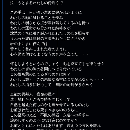
泣こうとするわたしの傍近くで
この手は 何か深い意図に導かれたように
わたしの顔に触れることを夢み
わたしの弱さから涙が零れ落ちてくるのを待つ
わたしの運命から分かれた純粋さが
沈黙のうちに引き裂かれたわたしの心を照らす
うねった波は非難の言葉をわたしにささやき
岩のまにまに佇んでは
苦々しく呑みこまれた者のように
心を締め付けるようなうめき声を立てた・・・
何をしようというのでしょう 毛を逆立て手を凍らせ？
わたしの裸の胸の谷間にへばり付いている
この落ち葉のたてるざわめきは何？
わたしは輝く この未知なる空につながれながら・・・
わたしの渇きに呼応して 無限の葡萄がきらめく
全能の異邦人 宿命の星々
遠く離れたところで時を同じくして
自然を超えた何ものかを輝かせているものたち
お前はわたしたち死すべきもののうちに
この至高の光芒 不敗の武器 永遠への希求を
涙のしずくのように投げ込むのですか？
お前とともにわたしはあります 震えつつ寝床を離れ