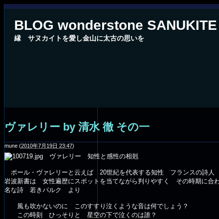
BLOG wonderstone SANUKITE
縁 サヌカイトを愛し金山に太古の思いを
ヴァレリー by 清水 徹 その一
mune
(
2010年7月19日 23:47
)
ヴァレリー 知性と感性の相剋
ポール・ヴァレリーと云えば 20世紀を代表する知性 フランスの詩人
岩波新書は 女性遍歴にスポットを当てながら判りやすく その時期に合
名な詩 若きパルク より
風も吹かないのに このすすり泣くような音は何でしょう？
この時刻 ひっそりと 星空の下で泣くのは誰？