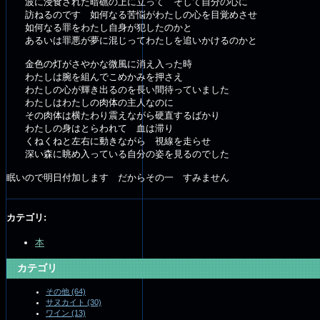
波に浸食された暗礁の上に立って そして自分の心に
訪ねるのです 如何なる苦悩がわたしの心を目覚めさせ
如何なる罪をわたし自身が犯したのかと
あるいは罪悪が夢に混じってわたしを追いかけるのかと
金色の灯がさやかな微風に消え入った時
わたしは腕を組んでこめかみを押さえ
わたしの心が輝き出るのを長い間待っていました
わたしはわたしの肉体の主人なのに
その肉体は横たわり震えながら硬直するばかり
わたしの身はとらわれて 血は滞り
くねくねと左右に動きながら 視線を走らせ
深い森に眺め入っている自分の姿を見るのでした
眠いので明日付加します だからその一 すみません
カテゴリ
:
本
カテゴリ
その他 (64)
サヌカイト (30)
ワイン (13)