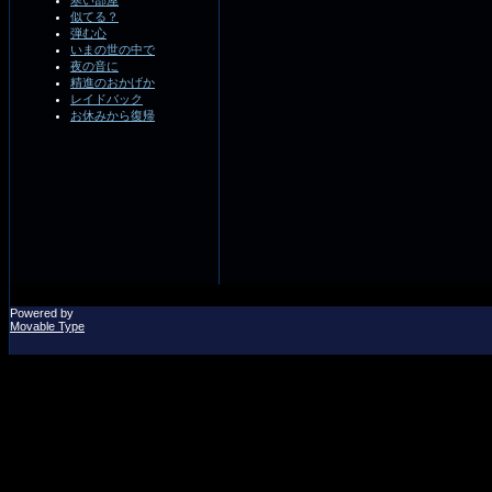
寒い部屋
似てる？
弾む心
いまの世の中で
夜の音に
精進のおかげか
レイドバック
お休みから復帰
Powered by
Movable Type