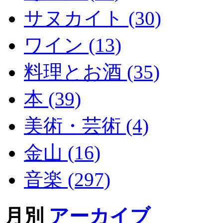
サヌカイト (30)
ワイン (13)
料理とお酒 (35)
本 (39)
美術・芸術 (4)
金山 (16)
音楽 (297)
月別
アーカイブ