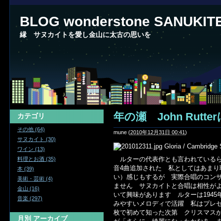
BLOG wonderstone SANUKIT
縁 サヌカイトを愛し金山に太古の思いを
年の瀬 John Rutt
カテゴリ
その他 (64)
mune
(
2010年12月31日 00:41
)
サヌカイト (30)
Gloria / Cambridg
ワイン (13)
ルターの代表作とも言われているらし
料理とお酒 (35)
音4曲追加された 私としてはあま
本 (39)
い）感じもするが 実際合唱のコン
美術・芸術 (4)
ません サヌカイトと合唱は相性が
金山 (16)
いて興味があります ルターは194
音楽 (297)
みやすいメロディで活躍 私はプレ
枚で初めて知った次第 クリスマス
月別
アーカイブ