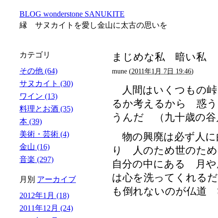
BLOG wonderstone SANUKITE
縁 サヌカイトを愛し金山に太古の思いを
カテゴリ
まじめな私 暗い私
その他 (64)
mune
(
2011年1月 7日 19:46
)
サヌカイト (30)
人間はいくつもの峠
ワイン (13)
るか考えるから 惑う
料理とお酒 (35)
うんだ （九十歳の谷
本 (39)
美術・芸術 (4)
物の興廃は必ず人に
金山 (16)
り 人のため世のため
音楽 (297)
自分の中にある 月や
は心を洗ってくれるだ
月別
アーカイブ
も倒れないのが仏道 
2012年1月 (18)
2011年12月 (24)