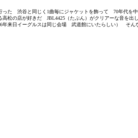
った 渋谷と同じく1曲毎にジャケットを飾って 70年代を
高松の店が好きだ JBL4425（たぶん）がクリアーな音を出
76年来日イーグルスは同じ会場 武道館にいたらしい） そん