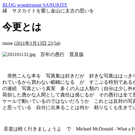
BLOG wonderstone SANUKITE
縁 サヌカイトを愛し金山に太古の思いを
今更とは
mune
(
2011年1月13日 23:54
)
百年の愚行 普及版
突然こんな本を 写真集は好きだが 好きな写真ははっきり
れているから買わない範疇になる が すこぶる特別である
の連続 写真という真実 多くの人は人類の（自分は少し外
荷担した愚かな人間として責任は感じるが その愚行は全て
ケールで動いているのではないだろうか これとは反対の写
と思っている 自分に出来ることは何か 頼りなくも生きて
音楽は軽く行きましょうよ で Michael McDonald - What 