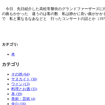
今日 先日紹介した高松常磐街のグランドファーザーズに行
の曲もかかった 違うのは客の数 私は静かに良い曲がかかる
で 私と重なるなあなどと 行ったコンサートの話とか（19
カテゴリ
:
本
カテゴリ
その他 (64)
サヌカイト (30)
ワイン (13)
料理とお酒 (35)
本 (39)
美術・芸術 (4)
金山 (16)