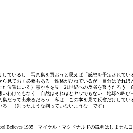
しているし 写真集を買おうと思えば「感想を予定されてい
から見ておく必要もある 性格がひねているが 自分はそれほ
れた位置にいる）愚かさを見 21世紀への反省を誓うだろう 
悪いわけでもなく 自然はそれほどヤワでもない 地球の叫び
真集だって出来るだろう 私は この本を見て反省だけしてい
いる （判ったような判っていないような です）
a Fool Believes 1985 マイケル・マクドナルドの説明はしません