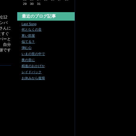
29
30
31
最近のブログ記事
12
メンバ
Last Song
さんに
何となくの音
とすぐ
寒い部屋
バーと
似てる？
 自分
弾む心
謝です
いまの世の中で
夜の音に
精進のおかげか
レイドバック
お休みから復帰