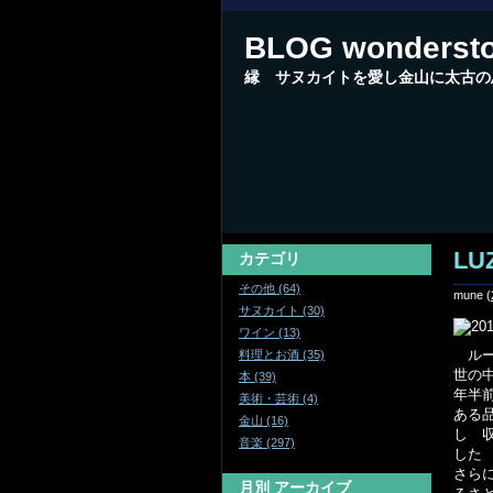
BLOG wonderst
縁 サヌカイトを愛し金山に太古の
LU
カテゴリ
その他 (64)
mune
(
サヌカイト (30)
ワイン (13)
ルー
料理とお酒 (35)
世の
本 (39)
年半
美術・芸術 (4)
ある
金山 (16)
し 
音楽 (297)
した
さら
月別
アーカイブ