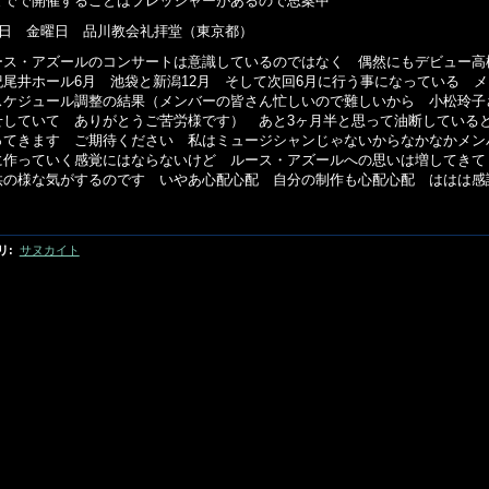
とでで開催することはプレッシャーがあるので思案中
10日 金曜日 品川教会礼拝堂（東京都）
ス・アズールのコンサートは意識しているのではなく 偶然にもデビュー高松
紀尾井ホール6月 池袋と新潟12月 そして次回6月に行う事になっている 
スケジュール調整の結果（メンバーの皆さん忙しいので難しいから 小松玲子
せしていて ありがとうご苦労様です） あと3ヶ月半と思って油断している
ってきます ご期待ください 私はミュージシャンじゃないからなかなかメン
に作っていく感覚にはならないけど ルース・アズールへの思いは増してきて
供の様な気がするのです いやあ心配心配 自分の制作も心配心配 ははは感
リ
:
サヌカイト