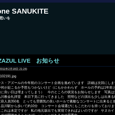
one SANUKITE
思いを
ZAZUL LIVE お知らせ
2011年2月18日 21:24
)
ス・アズールの今年初のコンサート企画を進めています 詳細は次回にし
中何が起こるか予想もつかないけど（にもかかわらず ホールの予約は1年前と
前に良い日は埋まってしまう） 今のところの状況をお知らせします 写真は
品川教会礼拝堂 本日下見に行ってきました 照明などの演出も少しは出来る
収容人員350名 とっても雰囲気の良いホールで素敵なコンサートに出来ると
 品川駅から歩いて約10分 コンサート会場選びにもこだわりを持っており
にこれは未定ですが 私の地元坂出でも実現できればよいのですが サヌカイ