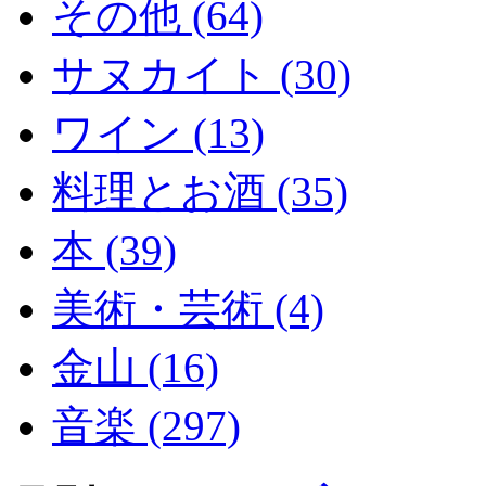
その他 (64)
サヌカイト (30)
ワイン (13)
料理とお酒 (35)
本 (39)
美術・芸術 (4)
金山 (16)
音楽 (297)